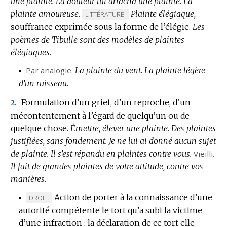
une plainte.
La douleur lui arracha une plainte.
La
plainte amoureuse.
Plainte élégiaque,
MARQUE
LITTÉRATURE.
souffrance exprimée sous la forme de l’élégie.
DE
Les
poèmes de Tibulle sont des modèles de plaintes
DOMAINE
élégiaques.
:
▪
Par analogie.
La plainte du vent.
La plainte légère
d’un ruisseau.
Formulation d’un grief, d’un reproche, d’un
2.
mécontentement à l’égard de quelqu’un ou de
quelque chose.
Émettre, élever une plainte.
Des plaintes
justifiées, sans fondement.
Je ne lui ai donné aucun sujet
de plainte.
Il s’est répandu en plaintes contre vous.
Vieilli.
Il fait de grandes plaintes de votre attitude, contre vos
manières.
▪
Action de porter à la connaissance d’une
MARQUE
DROIT.
autorité compétente le tort qu’a subi la victime
DE
d’une infraction ; la déclaration de ce tort elle-
DOMAINE