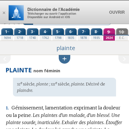
Aller au contenu
Dictionnaire de l’Académie
OUVRIR
×
Télécharger ou ouvrir l’application
Disponible sur Android et iOS
1
2
3
4
5
6
7
8
9
10
re
e
e
e
e
e
e
e
e
e
1694
1718
1740
1762
1798
1835
1878
1935
2024
E.C.
plainte
PLAINTE
nom féminin
xi
xii
e
e
Étymologie
siècle,
plonte
;
siècle,
plainte.
Dérivé de
:
plaindre.
Gémissement, lamentation exprimant la douleur
1.
ou la peine.
Les plaintes d’un malade, d’un blessé.
Une
plainte sourde, inarticulée.
Exhaler des plaintes.
Étouffer