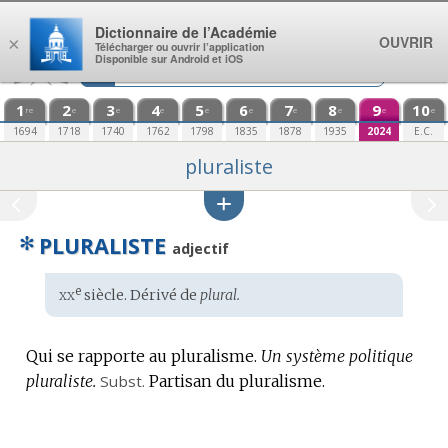
Aller au contenu
Dictionnaire de l’Académie
OUVRIR
×
Télécharger ou ouvrir l’application
Disponible sur Android et iOS
1
2
3
4
5
6
7
8
9
10
re
e
e
e
e
e
e
e
e
e
1694
1718
1740
1762
1798
1835
1878
1935
2024
E.C.
pluraliste
✻
PLURALISTE
adjectif
xx
e
Étymologie
siècle. Dérivé de
plural.
:
Qui se rapporte au pluralisme.
Un système politique
pluraliste.
Subst.
Partisan du pluralisme.