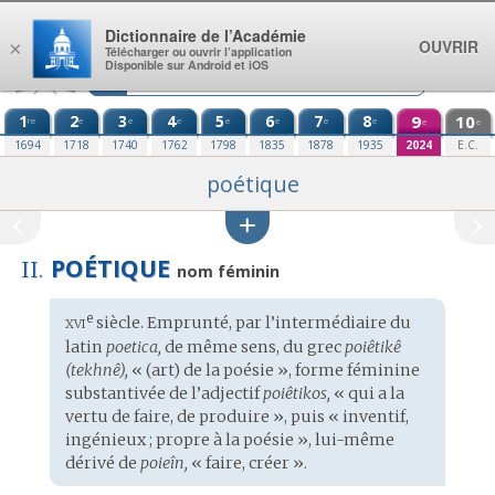
Aller au contenu
Dictionnaire de l’Académie
OUVRIR
×
Télécharger ou ouvrir l’application
Disponible sur Android et iOS
1
2
3
4
5
6
7
8
9
10
re
e
e
e
e
e
e
e
e
e
1694
1718
1740
1762
1798
1835
1878
1935
2024
E.C.
poétique
POÉTIQUE
II.
nom féminin
xvi
e
Étymologie
siècle. Emprunté, par l’intermédiaire du
:
latin
poetica,
de même sens, du
grec
poiêtikê
(tekhnê),
« (art) de la poésie », forme féminine
substantivée de l’adjectif
poiêtikos,
« qui a la
vertu de faire, de produire », puis « inventif,
ingénieux ; propre à la poésie », lui-même
dérivé de
poieîn,
« faire, créer ».