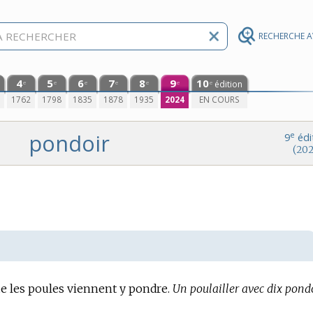
RECHERCHE 
4
5
6
7
8
9
10
édition
e
e
e
e
e
e
e
0
1762
1798
1835
1878
1935
2024
EN COURS
pondoir
e
9
édi
(202
e les poules viennent y pondre.
Un poulailler avec dix pondo