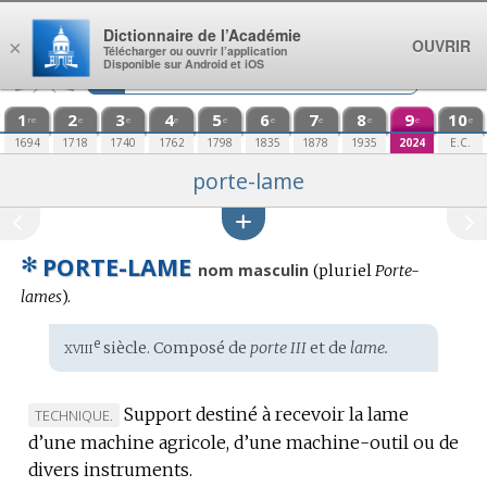
Aller au contenu
Dictionnaire de l’Académie
OUVRIR
×
Télécharger ou ouvrir l’application
Disponible sur Android et iOS
1
2
3
4
5
6
7
8
9
10
re
e
e
e
e
e
e
e
e
e
1694
1718
1740
1762
1798
1835
1878
1935
2024
E.C.
porte-lame
✻
PORTE-LAME
nom masculin
(
pluriel
Porte-
lames
).
xviii
e
Étymologie
siècle. Composé de
porte III
et de
lame.
:
Support destiné à recevoir la lame
MARQUE
TECHNIQUE.
d’une machine agricole, d’une machine-outil ou de
DE
divers instruments.
DOMAINE