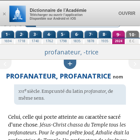
Aller au contenu
Dictionnaire de l’Académie
OUVRIR
×
Télécharger ou ouvrir l’application
Disponible sur Android et iOS
1
2
3
4
5
6
7
8
9
10
re
e
e
e
e
e
e
e
e
e
1694
1718
1740
1762
1798
1835
1878
1935
2024
E.C.
profanateur, -trice
PROFANATEUR, PROFANATRICE
nom
xvi
e
Étymologie
siècle. Emprunté du
latin
profanator,
de
:
même sens.
Celui, celle qui porte atteinte au caractère sacré
d’une chose.
Jésus-Christ chassa du Temple tous les
profanateurs.
Pour le grand prêtre Joad, Athalie était la