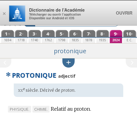
Aller au contenu
Dictionnaire de l’Académie
OUVRIR
×
Télécharger ou ouvrir l’application
Disponible sur Android et iOS
1
2
3
4
5
6
7
8
9
10
re
e
e
e
e
e
e
e
e
e
1694
1718
1740
1762
1798
1835
1878
1935
2024
E.C.
protonique
✻
PROTONIQUE
adjectif
xx
e
Étymologie
siècle. Dérivé de
proton.
:
Relatif au proton.
MARQUE
MARQUE
PHYSIQUE.
CHIMIE.
DE
DE
DOMAINE
DOMAINE
:
: