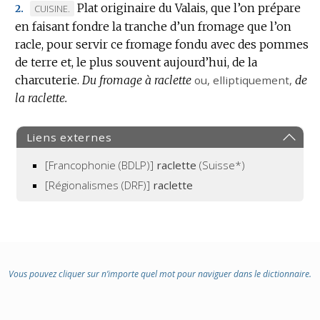
Plat originaire du Valais, que l’on prépare
MARQUE
CUISINE.
2.
en faisant fondre la tranche d’un fromage que l’on
DE
racle, pour servir ce fromage fondu avec des pommes
DOMAINE
de terre et, le plus souvent aujourd’hui, de la
:
charcuterie.
Du fromage à raclette
ou,
elliptiquement
,
de
la raclette.
Liens externes
[Francophonie (BDLP)]
raclette
(Suisse*)
[Régionalismes (DRF)]
raclette
Vous pouvez cliquer sur n’importe quel mot pour naviguer dans le dictionnaire.