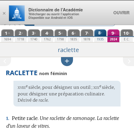
Aller au contenu
Dictionnaire de l’Académie
OUVRIR
×
Télécharger ou ouvrir l’application
Disponible sur Android et iOS
1
2
3
4
5
6
7
8
9
10
e
re
e
e
e
e
e
e
e
e
1694
1718
1740
1762
1798
1835
1878
1935
2024
E.C.
raclette
RACLETTE
nom féminin
xviii
xix
e
e
Étymologie
siècle, pour désigner un outil ;
siècle,
:
pour désigner une préparation culinaire.
Dérivé de
racle.
Petite racle.
Une raclette de ramonage.
La raclette
1.
d’un laveur de vitres.