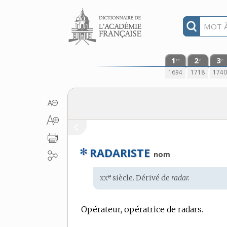
Aller au contenu
1
2
3
re
e
e
1694
1718
174
✻
RADARISTE
nom
xx
e
Étymologie
siècle. Dérivé de
radar.
:
Opérateur, opératrice de radars.