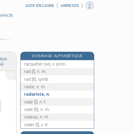
AIDE EN LIGNE
ANNEXES
AVANCÉE
racontable, adj.
racontar, n. m.
raconter, v. tr.
raconteur, -euse, n.
racornir, v. tr.
VOISINAGE ALPHABÉTIQUE
racornissement, n. m.
tion
racquitter (se), v. pron.
4)
rad [I], n. m.
rad [II], symb.
radar, n. m.
radariste, n.
rade [I], n. f.
rade [II], n. m.
radeau, n. m.
rader [I], v. tr.
e
rader [II], v. tr.
[7
édition]