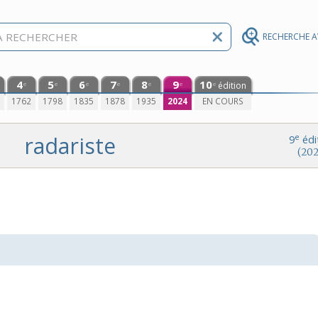
RECHERCHE 
4
5
6
7
8
9
10
édition
e
e
e
e
e
e
e
0
1762
1798
1835
1878
1935
2024
EN COURS
radariste
e
9
édi
(202