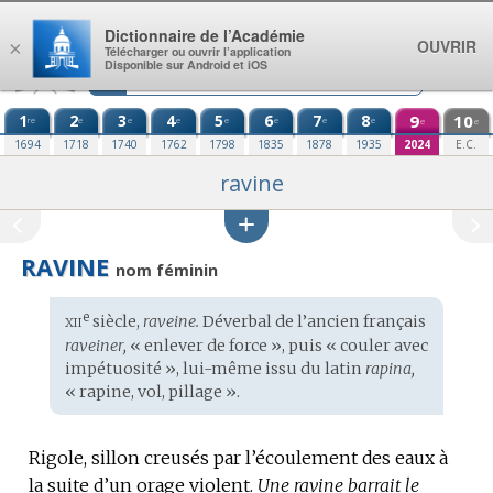
Aller au contenu
Dictionnaire de l’Académie
OUVRIR
×
Télécharger ou ouvrir l’application
Disponible sur Android et iOS
1
2
3
4
5
6
7
8
9
10
re
e
e
e
e
e
e
e
e
e
1694
1718
1740
1762
1798
1835
1878
1935
2024
E.C.
ravine
RAVINE
nom féminin
xii
e
Étymologie
siècle,
raveine.
Déverbal de l’
ancien français
:
raveiner,
« enlever de force », puis « couler avec
impétuosité », lui-même issu du
latin
rapina,
« rapine, vol, pillage ».
Rigole, sillon creusés par l’écoulement des eaux à
la suite d’un orage violent.
Une ravine barrait le