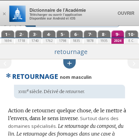
Aller au contenu
Dictionnaire de l’Académie
OUVRIR
×
Télécharger ou ouvrir l’application
Disponible sur Android et iOS
1
2
3
4
5
6
7
8
9
10
re
e
e
e
e
e
e
e
e
e
1694
1718
1740
1762
1798
1835
1878
1935
2024
E.C.
retournage
✻
RETOURNAGE
nom masculin
xviii
e
Étymologie
siècle. Dérivé de
retourner.
:
Action de retourner quelque chose, de le mettre à
l’envers, dans le sens inverse.
Surtout dans des
domaines spécialisés.
Le retournage du compost, du
lin.
Le retournage des fromages dans une cave à