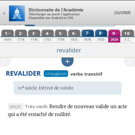
Aller au contenu
Dictionnaire de l’Académie
OUVRIR
×
Télécharger ou ouvrir l’application
Disponible sur Android et iOS
1
2
3
4
5
6
7
8
9
10
e
e
re
e
e
e
e
e
e
e
1694
1718
1740
1762
1798
1835
1878
1935
2024
E.C.
revalider
REVALIDER
conjugaison
verbe transitif
xv
e
Étymologie
siècle. Dérivé de
valider.
:
Très vieilli.
Rendre de nouveau valide un acte
MARQUE
DROIT.
qui a été entaché de nullité.
DE
DOMAINE
: