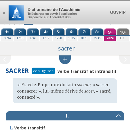
Aller au contenu
Dictionnaire de l’Académie
OUVRIR
×
Télécharger ou ouvrir l’application
Disponible sur Android et iOS
1
2
3
4
5
6
7
8
9
10
re
e
e
e
e
e
e
e
e
e
1694
1718
1740
1762
1798
1835
1878
1935
2024
E.C.
sacrer
SACRER
conjugaison
verbe transitif et intransitif
xii
e
Étymologie
siècle. Emprunté du
latin
sacrare,
« sacrer,
:
consacrer », lui-même dérivé de
sacer,
« sacré,
consacré ».
I.
I.
Verbe transitif.