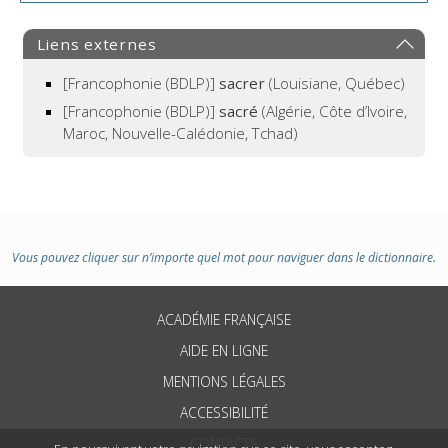
Liens externes
[Francophonie (BDLP)]
sacrer
(Louisiane, Québec)
[Francophonie (BDLP)]
sacré
(Algérie, Côte d’Ivoire,
Maroc, Nouvelle-Calédonie, Tchad)
Vous pouvez cliquer sur n’importe quel mot pour naviguer dans le dictionnaire.
ACADÉMIE FRANÇAISE
AIDE EN LIGNE
MENTIONS LÉGALES
ACCESSIBILITÉ
CONTACTS