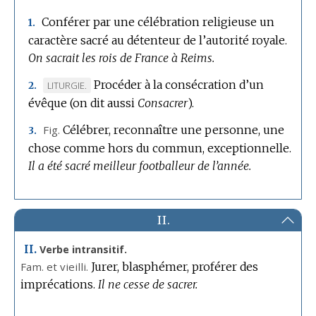
Conférer par une célébration religieuse un
1.
caractère sacré au détenteur de l’autorité royale.
On sacrait les rois de France à Reims.
Procéder à la consécration d’un
MARQUE
LITURGIE.
2.
évêque (on dit aussi
DE
Consacrer
).
DOMAINE
Fig.
Célébrer, reconnaître une personne, une
3.
:
chose comme hors du commun, exceptionnelle.
Il a été sacré meilleur footballeur de l’année.
II.
II.
Verbe intransitif.
Fam.
et vieilli.
Jurer, blasphémer, proférer des
imprécations.
Il ne cesse de sacrer.