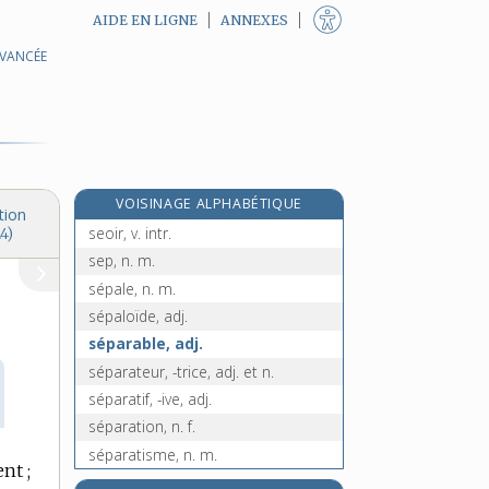
AIDE EN LIGNE
ANNEXES
AVANCÉE
sentimentalement, adv.
sentimentalisme, n. m.
sentimentalité, n. f.
sentine, n. f.
sentinelle, n. f.
VOISINAGE ALPHABÉTIQUE
sentir, v. tr.
tion
seoir, v. intr.
4)
sep, n. m.
sépale, n. m.
sépaloïde, adj.
séparable, adj.
séparateur, -trice, adj. et n.
séparatif, -ive, adj.
séparation, n. f.
séparatisme, n. m.
nt ;
séparatiste, adj.