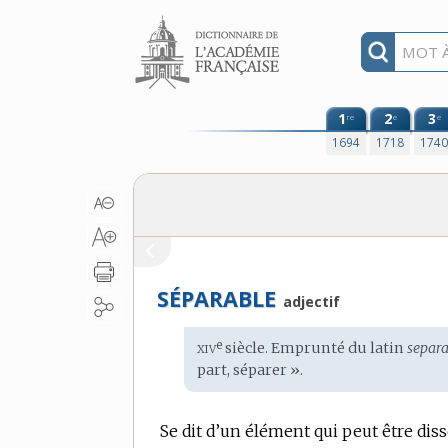
Aller au contenu
1
2
3
re
e
e
1694
1718
174
SÉPARABLE
adjectif
xiv
e
Étymologie
siècle. Emprunté du
latin
separa
:
part, séparer ».
Se dit d’un élément qui peut être diss