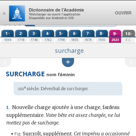
Aller au contenu
Dictionnaire de l’Académie
OUVRIR
×
Télécharger ou ouvrir l’application
Disponible sur Android et iOS
1
2
3
4
5
6
7
8
9
10
re
e
e
e
e
e
e
e
e
e
1694
1718
1740
1762
1798
1835
1878
1935
2024
E.C.
surcharge
SURCHARGE
nom féminin
xiii
e
Étymologie
siècle. Déverbal de
surcharger.
:
Nouvelle charge ajoutée à une charge, fardeau
1.
supplémentaire.
Votre bête est assez chargée, ne lui
mettez pas de surcharge.
▪
Fig.
Surcroît, supplément.
Cet imprévu a occasionné