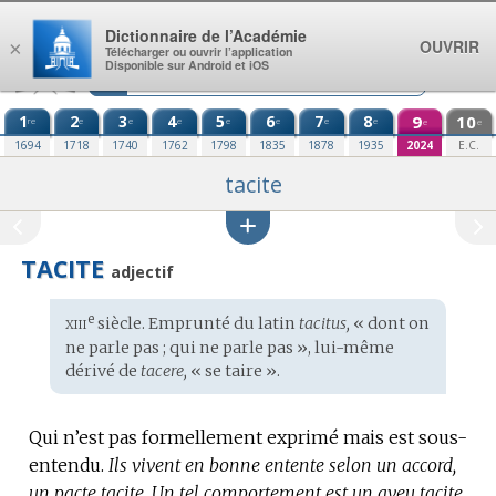
Aller au contenu
Dictionnaire de l’Académie
OUVRIR
×
Télécharger ou ouvrir l’application
Disponible sur Android et iOS
1
2
3
4
5
6
7
8
9
10
re
e
e
e
e
e
e
e
e
e
1694
1718
1740
1762
1798
1835
1878
1935
2024
E.C.
tacite
TACITE
adjectif
xiii
e
Étymologie
siècle. Emprunté du
latin
tacitus,
« dont on
:
ne parle pas ; qui ne parle pas », lui-même
dérivé de
tacere,
« se taire ».
Qui n’est pas formellement exprimé mais est sous-
entendu.
Ils vivent en bonne entente selon un accord,
un pacte tacite.
Un tel comportement est un aveu tacite