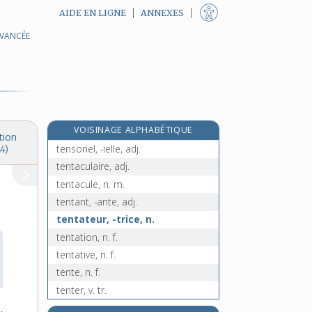
AIDE EN LIGNE
ANNEXES
AVANCÉE
tenrec, n. m.
tenseur, adj. m. et n. m.
tensioactif, -ive, adj.
tensiomètre, n. m.
tension, n. f.
VOISINAGE ALPHABÉTIQUE
tenson, n. f.
tion
tensoriel, -ielle, adj.
4)
tentaculaire, adj.
tentacule, n. m.
tentant, -ante, adj.
tentateur, -trice, n.
tentation, n. f.
tentative, n. f.
tente, n. f.
tenter, v. tr.
tenthrède, n. f.