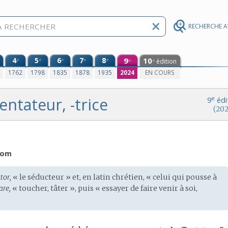
RECHERCHE 
4
5
6
7
8
9
10
e
e
e
e
e
édition
e
e
0
1762
1798
1835
1878
1935
2024
EN COURS
entateur, -trice
e
9
édi
(202
nom
tor,
« le séducteur » et, en
latin chrétien
, « celui qui pousse à
are,
« toucher, tâter », puis « essayer de faire venir à soi,