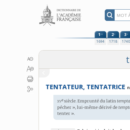
Aller au contenu
1
2
3
re
e
e
1694
1718
174
t
TENTATEUR, TENTATRICE
xv
e
Étymologie
siècle. Emprunté du
latin
tempta
:
pécher », lui-même dérivé de
tempt
tenter ».