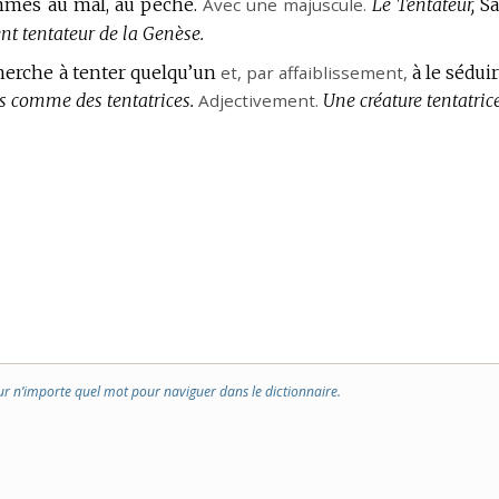
ommes au mal, au péché.
Avec une majuscule.
Le Tentateur,
Sa
nt tentateur de la Genèse.
 cherche à tenter quelqu’un
et,
par affaiblissement
,
à le séduir
es comme des tentatrices.
Adjectivement.
Une créature tentatrice
ur n’importe quel mot pour naviguer dans le dictionnaire.