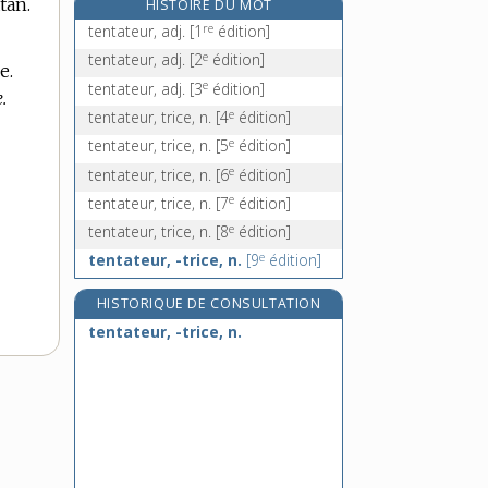
tan.
HISTOIRE DU MOT
tenture, n. f.
re
tentateur, adj.
[1
édition]
tenu, -ue, adj.
e
tentateur, adj.
[2
édition]
e.
ténu, -ue, adj.
e
tentateur, adj.
[3
édition]
.
tenue, n. f.
e
tentateur, trice, n.
[4
édition]
e
tentateur, trice, n.
[5
édition]
e
tentateur, trice, n.
[6
édition]
e
tentateur, trice, n.
[7
édition]
e
tentateur, trice, n.
[8
édition]
e
tentateur, -trice, n.
[9
édition]
HISTORIQUE DE CONSULTATION
tentateur, -trice, n.