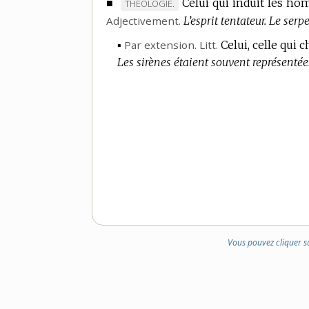
■
Celui qui induit les h
MARQUE
THÉOLOGIE.
Adjectivement.
DE
L’esprit tentateur.
Le serpe
DOMAINE
▪
Par extension.
Litt.
Celui, celle qui
:
Les sirènes étaient souvent représenté
Vous pouvez cliquer s