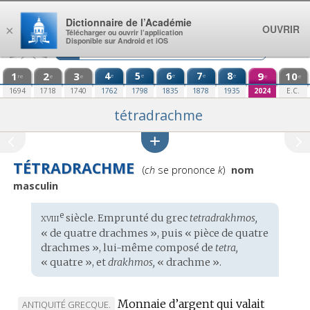
Aller au contenu
Dictionnaire de l’Académie
OUVRIR
×
Télécharger ou ouvrir l’application
Disponible sur Android et iOS
1
2
3
4
5
6
7
8
9
10
e
e
e
e
e
re
e
e
e
e
1694
1718
1740
1762
1798
1835
1878
1935
2024
E.C.
tétradrachme
TÉTRADRACHME
Prononciation
(
ch
se prononce
k
)
nom
:
masculin
xviii
e
Étymologie
siècle. Emprunté du
grec
tetradrakhmos,
:
« de quatre drachmes », puis « pièce de quatre
drachmes », lui-même composé de
tetra,
« quatre », et
drakhmos,
« drachme ».
Monnaie d’argent qui valait
MARQUE
ANTIQUITÉ GRECQUE.