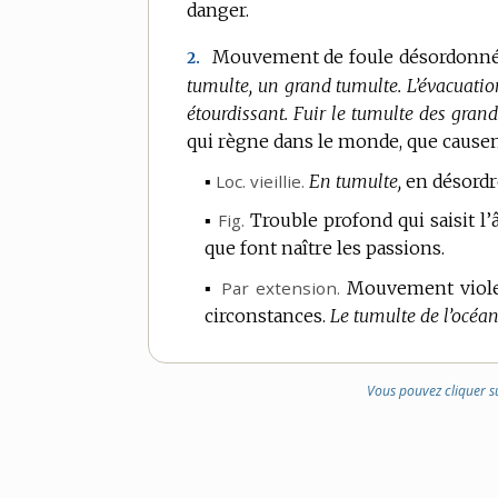
danger.
DE
DOMAINE
Mouvement de foule désordonné e
2.
:
tumulte, un grand tumulte.
L’évacuatio
étourdissant.
Fuir le tumulte des grande
qui règne dans le monde, que causent
▪
Loc.
vieillie.
En tumulte,
en désordr
▪
Fig.
Trouble profond qui saisit l’
que font naître les passions.
▪
Par extension.
Mouvement viole
circonstances.
Le tumulte de l’océan
Vous pouvez cliquer s