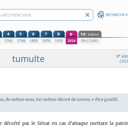
RECHERCHE 
4
5
6
7
8
9
10
e
e
e
e
e
édition
e
e
0
1762
1798
1835
1878
1935
2024
EN COURS
tumulte
e
9
édi
(202
us,
de même sens, lui-même dérivé de
tumere,
« être gonflé,
e décrété par le Sénat en cas d’attaque mettant la patri