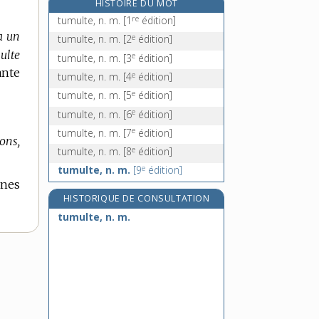
HISTOIRE DU MOT
tune, n. f.
re
tumulte, n. m.
[1
édition]
tuner, n. m.
va un
e
tumulte, n. m.
[2
édition]
tungstate, n. m.
ulte
e
tumulte, n. m.
[3
édition]
tungstène, n. m.
ante
e
tumulte, n. m.
[4
édition]
e
tumulte, n. m.
[5
édition]
e
tumulte, n. m.
[6
édition]
e
tumulte, n. m.
[7
édition]
ons,
e
tumulte, n. m.
[8
édition]
e
tumulte, n. m.
[9
édition]
ines
HISTORIQUE DE CONSULTATION
tumulte, n. m.