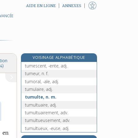
AIDE EN LIGNE
ANNEXES
AVANCÉE
tulle, n. m.
tullerie, n. f.
tulliste, n.
tuméfaction, n. f.
tuméfier, v. tr.
VOISINAGE ALPHABÉTIQUE
tumescence, n. f.
tion
tumescent, -ente, adj.
4)
tumeur, n. f.
tumoral, -ale, adj.
tumulaire, adj.
tumulte, n. m.
tumultuaire, adj.
tumultuairement, adv.
tumultueusement, adv.
tumultueux, -euse, adj.
e en
tumulus, n. m.