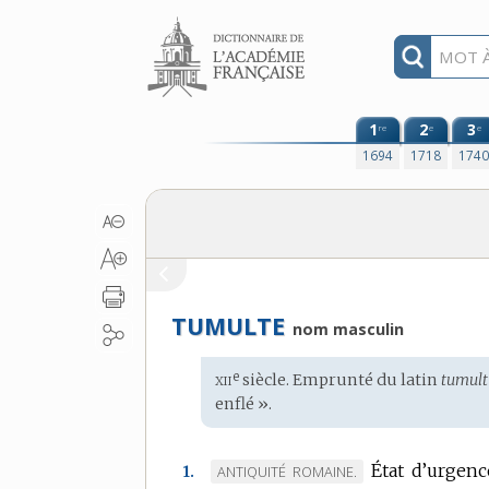
Aller au contenu
1
2
3
re
e
e
1694
1718
174
TUMULTE
nom masculin
xii
e
Étymologie
siècle. Emprunté du
latin
tumult
:
enflé ».
État d’urgenc
MARQUE
ANTIQUITÉ ROMAINE.
1.