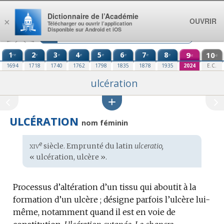
Aller au contenu
Dictionnaire de l’Académie
OUVRIR
×
Télécharger ou ouvrir l’application
Disponible sur Android et iOS
1
2
3
4
5
6
7
8
9
10
re
e
e
e
e
e
e
e
e
e
1694
1718
1740
1762
1798
1835
1878
1935
2024
E.C.
ulcération
ULCÉRATION
nom féminin
xiv
e
Étymologie
siècle. Emprunté du
latin
ulceratio,
:
« ulcération, ulcère ».
Processus d’altération d’un tissu qui aboutit à la
formation d’un ulcère ; désigne parfois l’ulcère lui-
même, notamment quand il est en voie de