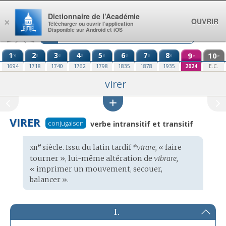
Aller au contenu
Dictionnaire de l’Académie
OUVRIR
×
Télécharger ou ouvrir l’application
Disponible sur Android et iOS
1
2
3
4
5
6
7
8
9
10
re
e
e
e
e
e
e
e
e
e
1694
1718
1740
1762
1798
1835
1878
1935
2024
E.C.
virer
VIRER
conjugaison
verbe intransitif et transitif
xii
e
Étymologie
siècle. Issu du
latin tardif
*virare,
« faire
:
tourner », lui-même altération de
vibrare,
« imprimer un mouvement, secouer,
balancer ».
I.