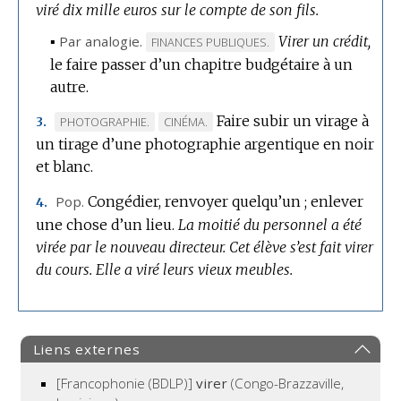
viré dix mille euros sur le compte de son fils.
DOMAINE
:
▪
Par analogie.
Virer un crédit,
MARQUE
FINANCES PUBLIQUES.
le faire passer d’un chapitre budgétaire à un
DE
autre.
DOMAINE
:
Faire subir un virage à
MARQUE
MARQUE
PHOTOGRAPHIE.
CINÉMA.
3.
un tirage d’une photographie argentique en noir
DE
DE
et blanc.
DOMAINE
DOMAINE
:
:
Pop.
Congédier, renvoyer quelqu’un ; enlever
4.
une chose d’un lieu.
La moitié du personnel a été
virée par le nouveau directeur.
Cet élève s’est fait virer
du cours.
Elle a viré leurs vieux meubles.
Liens externes
[Francophonie (BDLP)]
virer
(Congo-Brazzaville,