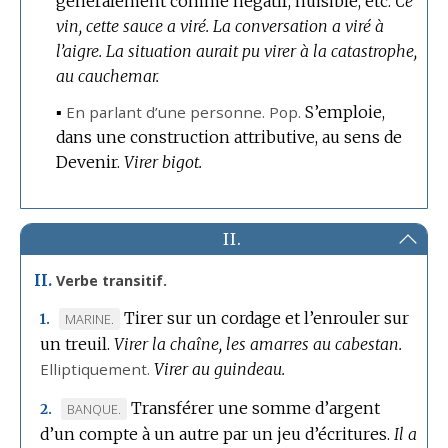
généralement comme négatif, nuisible, etc.
Ce
vin, cette sauce a viré.
La conversation a viré à
l’aigre.
La situation aurait pu virer à la catastrophe,
au cauchemar.
▪
En parlant d’une personne.
Pop.
S’emploie,
dans une construction attributive, au sens de
Devenir.
Virer bigot.
II.
II.
Verbe transitif.
Tirer sur un cordage et l’enrouler sur
MARQUE
MARINE.
1.
un treuil.
DE
Virer la chaîne, les amarres au cabestan.
Elliptiquement.
DOMAINE
Virer au guindeau.
:
Transférer une somme d’argent
MARQUE
BANQUE.
2.
d’un compte à un autre par un jeu d’écritures.
DE
Il a