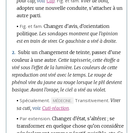
pour cap,
Fig.
et
fam.
Virer de bord,
voir
Cap
.
adopter une nouvelle conduite, s’attacher à un
autre parti.
▪
Fig.
et
fam.
Changer d’avis, d’orientation
politique.
Les sondages montrent que l’opinion
est en train de virer.
Ce gauchiste a viré à droite.
Subir un changement de teinte, passer d’une
2.
couleur à une autre.
Cette tapisserie, cette étoffe a
viré sous l’effet de la lumière.
Les couleurs de cette
reproduction ont viré avec le temps.
Le rouge de
phénol vire du jaune au rouge lorsque le pH devient
basique.
Avant l’orage, le ciel a viré au violet.
▪
Spécialement.
Transitivement.
Virer
MARQUE
MÉDECINE.
sa cuti,
DE
voir
Cuti-réaction
.
DOMAINE
▪
Par extension.
Changer d’état, s’altérer ; se
:
transformer en quelque chose qu’on considère