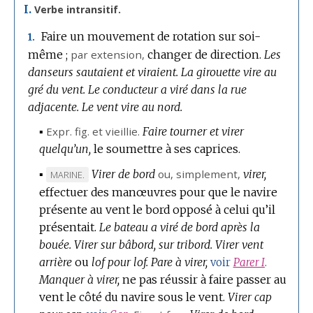
I.
Verbe intransitif.
Faire un mouvement de rotation sur soi-
1.
même ;
par extension
,
changer de direction.
Les
danseurs sautaient et viraient.
La girouette vire au
gré du vent.
Le conducteur a viré dans la rue
adjacente.
Le vent vire au nord.
▪
Expr.
fig.
et vieillie.
Faire tourner et virer
quelqu’un,
le soumettre à ses caprices.
▪
Virer de bord
ou, simplement,
virer,
MARQUE
MARINE.
effectuer des manœuvres pour que le navire
DE
présente au vent le bord opposé à celui qu’il
DOMAINE
présentait.
:
Le bateau a viré de bord après la
bouée.
Virer sur bâbord, sur tribord.
Virer vent
arrière
ou
lof pour lof.
Pare à virer,
voir
Parer I
.
Manquer à virer,
ne pas réussir à faire passer au
vent le côté du navire sous le vent.
Virer cap