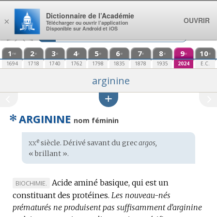
Aller au contenu
Dictionnaire de l’Académie
OUVRIR
×
Télécharger ou ouvrir l’application
Disponible sur Android et iOS
1
2
3
4
5
6
7
8
9
10
re
e
e
e
e
e
e
e
e
e
1694
1718
1740
1762
1798
1835
1878
1935
2024
E.C.
arginine
✻
ARGININE
nom féminin
xx
e
Étymologie
siècle. Dérivé savant du
grec
argos,
:
« brillant ».
Acide aminé basique, qui est un
MARQUE
BIOCHIMIE.
constituant des protéines.
DE
Les nouveau-nés
prématurés ne produisent pas suffisamment d’arginine
DOMAINE