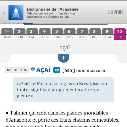
Aller au contenu
Dictionnaire de l’Académie
OUVRIR
×
Télécharger ou ouvrir l’application
Disponible sur Android et iOS
1
2
3
4
5
6
7
8
9
10
re
e
e
e
e
e
e
e
e
e
1694
1718
1740
1762
1798
1835
1878
1935
2024
E.C.
açaï
✻
AÇAÏ
[asaj]
e
nom masculin
10
ÉDITION
xx
e
Étymologie
siècle. Mot du
portugais du Brésil
, issu du
:
tupi
et signifiant proprement « arbre qui
pleure ».
■
Palmier qui croît dans les plaines inondables
d’Amazonie et porte des fruits charnus comestibles,
d’un violet foncé.
Les açaïs poussent en touffes.