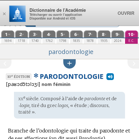
Aller au contenu
Dictionnaire de l’Académie
OUVRIR
×
Télécharger ou ouvrir l’application
Disponible sur Android et iOS
1
2
3
4
5
6
7
8
9
10
re
e
e
e
e
e
e
e
e
e
1694
1718
1740
1762
1798
1835
1878
1935
2024
E.C.
parodontologie
✻
PARODONTOLOGIE
e
10
ÉDITION
[paʁɔdɔ̃tɔlɔʒi]
nom féminin
xx
e
Étymologie
siècle. Composé à l’aide de
parodonte
et de
:
‑logie,
tiré du
grec
logos,
« étude ; discours,
traité ».
Branche de l’odontologie qui traite du parodonte et
de ses affections (on dit aussi
Parodontie
).