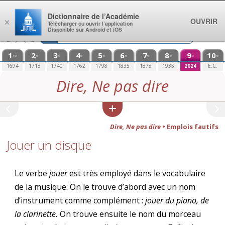
Aller au contenu
Dictionnaire de l’Académie
OUVRIR
×
Télécharger ou ouvrir l’application
Disponible sur Android et iOS
1
2
3
4
5
6
7
8
9
10
re
e
e
e
e
e
e
e
e
e
1694
1718
1740
1762
1798
1835
1878
1935
2024
E.C.
Dire, Ne pas dire
Dire, Ne pas dire
• Emplois fautifs
Jouer un disque
Le verbe
jouer
est très employé dans le vocabulaire
de la musique. On le trouve d’abord avec un nom
d’instrument comme complément :
jouer du piano, de
la clarinette.
On trouve ensuite le nom du morceau