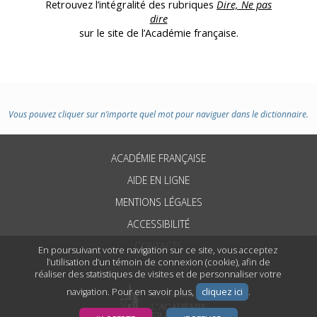
Retrouvez l’intégralité des rubriques
Dire, Ne pas
dire
sur le site de l’Académie française.
Vous pouvez cliquer sur n’importe quel mot pour naviguer dans le dictionnaire.
ACADÉMIE FRANÇAISE
AIDE EN LIGNE
MENTIONS LÉGALES
ACCESSIBILITÉ
CONTACTS
En poursuivant votre navigation sur ce site, vous acceptez
l’utilisation d’un témoin de connexion (cookie), afin de
réaliser des statistiques de visites et de personnaliser votre
navigation. Pour en savoir plus,
cliquez ici
.