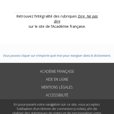
Retrouvez l’intégralité des rubriques
Dire, Ne pas
dire
sur le site de l’Académie française.
Vous pouvez cliquer sur n’importe quel mot pour naviguer dans le dictionnaire.
ACADÉMIE FRANÇAISE
AIDE EN LIGNE
MENTIONS LÉGALES
ACCESSIBILITÉ
CONTACTS
En poursuivant votre navigation sur ce site, vous acceptez
l’utilisation d’un témoin de connexion (cookie), afin de
réaliser des statistiques de visites et de personnaliser votre