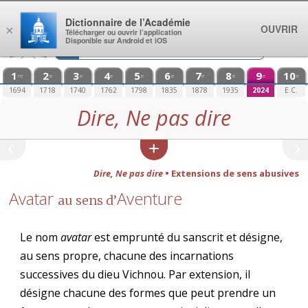
Aller au contenu
Dictionnaire de l’Académie
OUVRIR
×
Télécharger ou ouvrir l’application
Disponible sur Android et iOS
1
2
3
4
5
6
7
8
9
10
re
e
e
e
e
e
e
e
e
e
1694
1718
1740
1762
1798
1835
1878
1935
2024
E.C.
Dire, Ne pas dire
Dire, Ne pas dire
• Extensions de sens abusives
Avatar
Aventure
au sens d’
Le nom
avatar
est emprunté du sanscrit et désigne,
au sens propre, chacune des incarnations
successives du dieu Vichnou. Par extension, il
désigne chacune des formes que peut prendre un