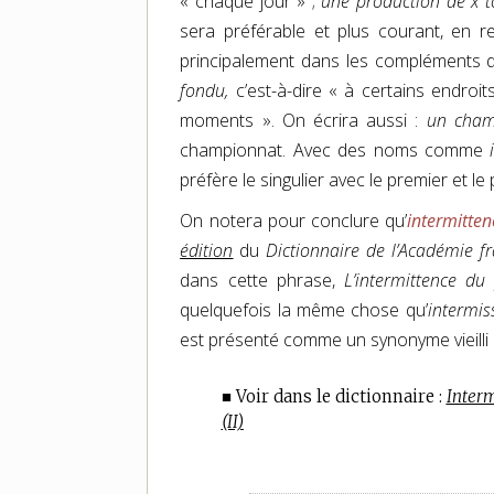
« chaque jour » ;
une production de x t
sera préférable et plus courant, en rev
principalement dans les compléments de
fondu,
c’est-à-dire « à certains endroit
moments ». On écrira aussi :
un cham
championnat. Avec des noms comme
préfère le singulier avec le premier et le 
On notera pour conclure qu’
intermitten
édition
du
Dictionnaire de l’Académie fr
dans cette phrase,
L’intermittence du 
quelquefois la même chose qu’
intermis
est présenté comme un synonyme vieilli 
■ Voir dans le dictionnaire :
Interm
(II)