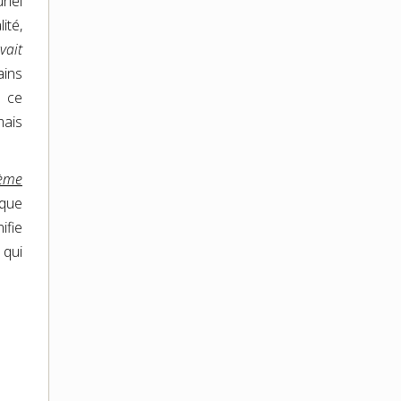
riel
ité,
vait
ains
à ce
mais
ième
 que
ifie
qui