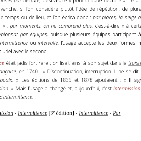
onnes par hectare,
c’est-à-dire « pour chaque hectare ». Le plu
anche, si l’on considère plutôt l’idée de répétition, de plural
 temps ou de lieu, et l’on écrira donc :
par places, la neige a
s » ;
par moments, on ne comprend plus,
c’est-à-dire « à cert
pionnat par équipes,
puisque plusieurs équipes participent 
intermittence
ou
intervalle,
l’usage accepte les deux formes, 
pluriel avec le second.
ce
était jadis fort rare ; on lisait ainsi à son sujet dans la
trois
ançaise,
en 1740 : « Discontinuation, interruption. Il ne se dit
poulx.
» Les éditions de 1835 et 1878 ajoutaient : « Il sign
sion.
» Mais l’usage a changé et, aujourd’hui, c’est
intermission
d’
intermittence.
e
ission
•
Intermittence
[3
édition] •
Intermittence
•
Par