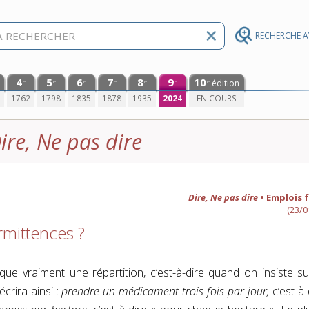
RECHERCHE 
4
5
6
7
8
9
10
édition
e
e
e
e
e
e
e
0
1762
1798
1835
1878
1935
2024
EN COURS
ire, Ne pas dire
Dire, Ne pas dire
• Emplois 
(23/0
rmittences ?
dique vraiment une répartition, c’est-à-dire quand on insiste su
écrira ainsi :
prendre un médicament trois fois par jour,
c’est-à-