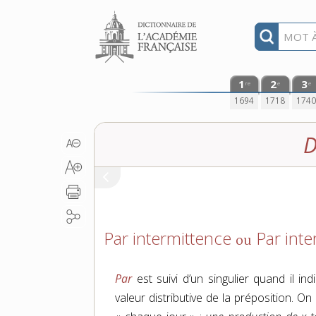
Aller au contenu
1
2
3
re
e
e
1694
1718
174
D
Par intermittence
Par inte
ou
Par
est suivi d’un singulier quand il in
valeur distributive de la préposition. On 