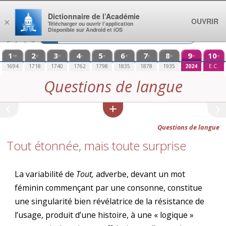
Aller au contenu
Dictionnaire de l’Académie
OUVRIR
×
Télécharger ou ouvrir l’application
Disponible sur Android et iOS
1
2
3
4
5
6
7
8
9
10
re
e
e
e
e
e
e
e
e
e
1694
1718
1740
1762
1798
1835
1878
1935
2024
E.C.
Questions de langue
Questions de langue
Tout étonnée, mais toute surprise
La variabilité de
Tout,
adverbe, devant un mot
féminin commençant par une consonne, constitue
une singularité bien révélatrice de la résistance de
l’usage, produit d’une histoire, à une « logique »