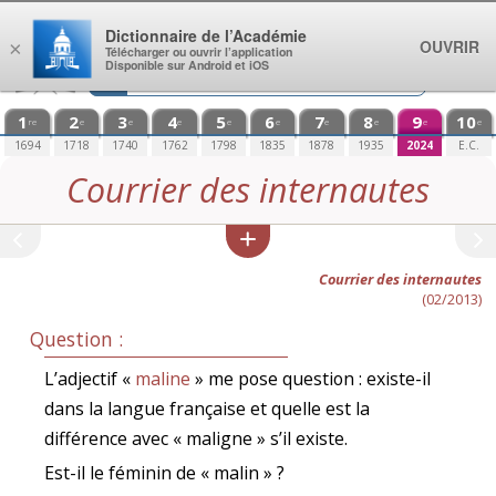
Aller au contenu
Dictionnaire de l’Académie
OUVRIR
×
Télécharger ou ouvrir l’application
Disponible sur Android et iOS
1
2
3
4
5
6
7
8
9
10
re
e
e
e
e
e
e
e
e
e
1694
1718
1740
1762
1798
1835
1878
1935
2024
E.C.
Courrier des internautes
Courrier des internautes
(02/2013)
Question :
L’adjectif «
maline
» me pose question : existe-il
dans la langue française et quelle est la
différence avec « maligne » s’il existe.
Est-il le féminin de « malin » ?