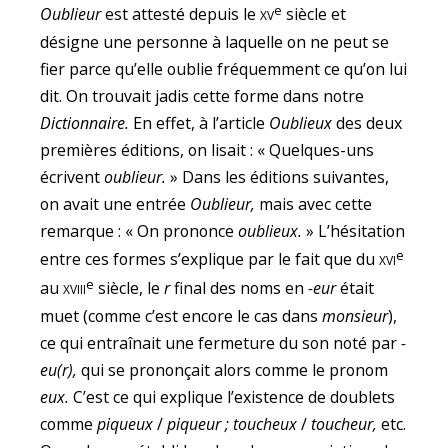
e
xv
Oublieur
est attesté depuis le
siècle et
désigne une personne à laquelle on ne peut se
fier parce qu’elle oublie fréquemment ce qu’on lui
dit. On trouvait jadis cette forme dans notre
Dictionnaire.
En effet, à l’article
Oublieux
des deux
premières éditions, on lisait : « Quelques-uns
écrivent
oublieur.
» Dans les éditions suivantes,
on avait une entrée
Oublieur,
mais avec cette
remarque : « On prononce
oublieux.
» L’hésitation
e
xvi
entre ces formes s’explique par le fait que du
e
xviii
au
siècle, le
r
final des noms en
-eur
était
muet (comme c’est encore le cas dans
monsieur
),
ce qui entraînait une fermeture du son noté par
-
eu(r),
qui se prononçait alors comme le pronom
eux.
C’est ce qui explique l’existence de doublets
comme
piqueux
/
piqueur ; toucheux
/
toucheur,
etc.