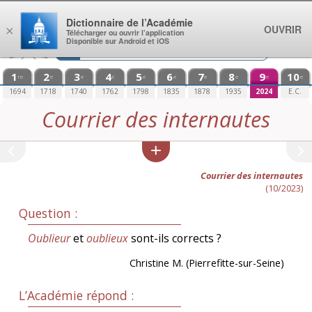
Aller au contenu
Dictionnaire de l’Académie
OUVRIR
×
Télécharger ou ouvrir l’application
Disponible sur Android et iOS
1
2
3
4
5
6
7
8
9
10
re
e
e
e
e
e
e
e
e
e
1694
1718
1740
1762
1798
1835
1878
1935
2024
E.C.
Courrier des internautes
Courrier des internautes
(10/2023)
Question :
Oublieur
et
oublieux
sont-ils corrects ?
Christine M. (Pierrefitte-sur-Seine)
L’Académie répond :