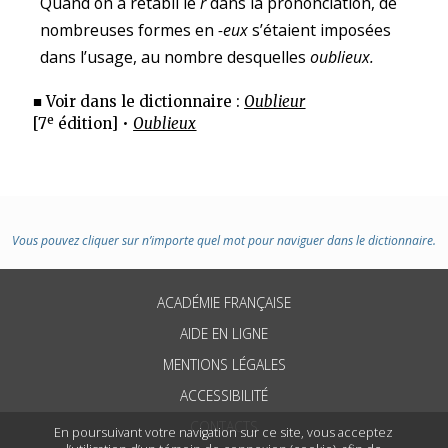
Quand on a rétabli le
r
dans la prononciation, de
nombreuses formes en
-eux
s’étaient imposées
dans l’usage, au nombre desquelles
oublieux.
■ Voir dans le dictionnaire :
Oublieur
e
[7
édition] •
Oublieux
Vous pouvez cliquer sur n’importe quel mot pour naviguer dans le dictionnaire.
ACADÉMIE FRANÇAISE
AIDE EN LIGNE
MENTIONS LÉGALES
ACCESSIBILITÉ
CONTACTS
En poursuivant votre navigation sur ce site, vous acceptez