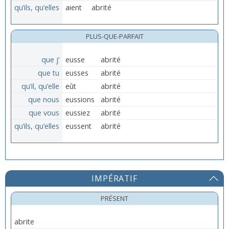
qu’ils, qu’elles
aient
abrité
PLUS-QUE-PARFAIT
que j’
eusse
abrité
que tu
eusses
abrité
qu’il, qu’elle
eût
abrité
que nous
eussions
abrité
que vous
eussiez
abrité
qu’ils, qu’elles
eussent
abrité
IMPÉRATIF
PRÉSENT
abrite