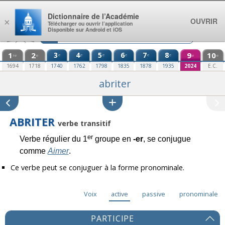
Aller au contenu
Dictionnaire de l’Académie
OUVRIR
×
Télécharger ou ouvrir l’application
Disponible sur Android et iOS
1
2
3
4
5
6
7
8
9
10
e
e
e
e
e
e
re
e
e
e
1694
1718
1740
1762
1798
1835
1878
1935
2024
E.C.
abriter
ABRITER
verbe transitif
er
Verbe régulier du 1
groupe en
-er
, se conjugue
comme
Aimer
.
Ce verbe peut se conjuguer à la forme pronominale.
Voix
active
passive
pronominale
PARTICIPE