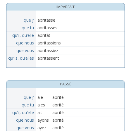
IMPARFAIT
que j’
abritasse
que tu
abritasses
qu’il, qu’elle
abritât
que nous
abritassions
que vous
abritassiez
qu’ils, qu’elles
abritassent
PASSÉ
que j’
aie
abrité
que tu
aies
abrité
qu’il, qu’elle
ait
abrité
que nous
ayons
abrité
que vous
ayez
abrité