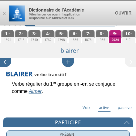
Aller au contenu
Dictionnaire de l’Académie
OUVRIR
×
Télécharger ou ouvrir l’application
Disponible sur Android et iOS
1
2
3
4
5
6
7
8
9
10
re
e
e
e
e
e
e
e
e
e
1694
1718
1740
1762
1798
1835
1878
1935
2024
E.C.
blairer
BLAIRER
verbe transitif
er
Verbe régulier du 1
groupe en
-er
, se conjugue
comme
Aimer
.
Voix
active
passive
PARTICIPE
PRÉSENT