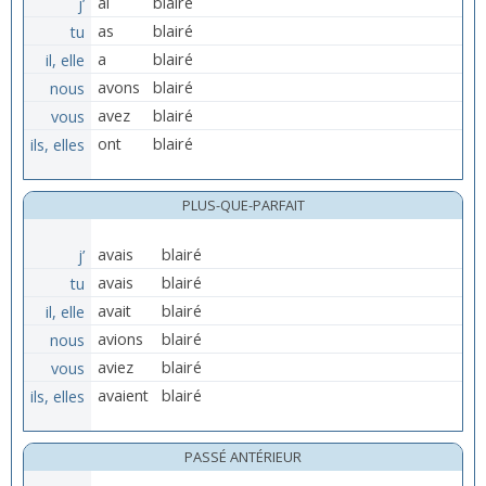
j’
ai
blairé
tu
as
blairé
il, elle
a
blairé
nous
avons
blairé
vous
avez
blairé
ils, elles
ont
blairé
PLUS-QUE-PARFAIT
j’
avais
blairé
tu
avais
blairé
il, elle
avait
blairé
nous
avions
blairé
vous
aviez
blairé
ils, elles
avaient
blairé
PASSÉ ANTÉRIEUR