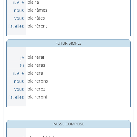
il, elle
blaira
nous
blairâmes
vous
blairâtes
ils, elles
blairèrent
FUTUR SIMPLE
je
blairerai
tu
blaireras
il, elle
blairera
nous
blairerons
vous
blairerez
ils, elles
blaireront
PASSÉ COMPOSÉ