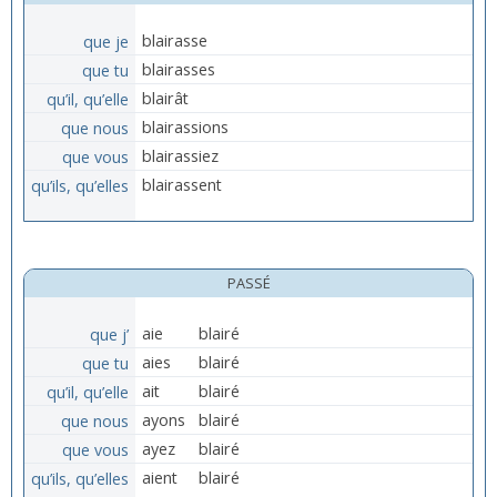
que je
blairasse
que tu
blairasses
qu’il, qu’elle
blairât
que nous
blairassions
que vous
blairassiez
qu’ils, qu’elles
blairassent
PASSÉ
que j’
aie
blairé
que tu
aies
blairé
qu’il, qu’elle
ait
blairé
que nous
ayons
blairé
que vous
ayez
blairé
qu’ils, qu’elles
aient
blairé