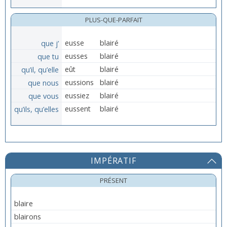
PLUS-QUE-PARFAIT
que j’
eusse
blairé
que tu
eusses
blairé
qu’il, qu’elle
eût
blairé
que nous
eussions
blairé
que vous
eussiez
blairé
qu’ils, qu’elles
eussent
blairé
IMPÉRATIF
PRÉSENT
blaire
blairons