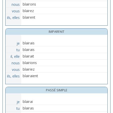
nous
blairons
vous
blairez
ils, elles
blairent
IMPARFAIT
je
blairais
tu
blairais
il, elle
blairait
nous
blairions
vous
blairiez
ils, elles
blairaient
PASSÉ SIMPLE
je
blairai
tu
blairas