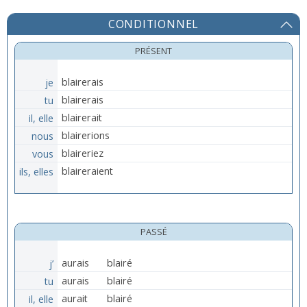
CONDITIONNEL
PRÉSENT
je
blairerais
tu
blairerais
il, elle
blairerait
nous
blairerions
vous
blaireriez
ils, elles
blaireraient
PASSÉ
j’
aurais
blairé
tu
aurais
blairé
il, elle
aurait
blairé