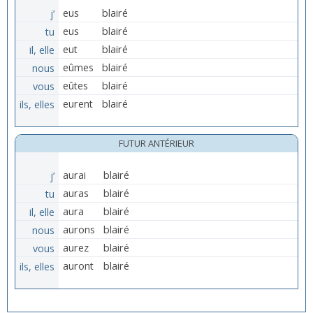
j’
eus
blairé
tu
eus
blairé
il, elle
eut
blairé
nous
eûmes
blairé
vous
eûtes
blairé
ils, elles
eurent
blairé
FUTUR ANTÉRIEUR
j’
aurai
blairé
tu
auras
blairé
il, elle
aura
blairé
nous
aurons
blairé
vous
aurez
blairé
ils, elles
auront
blairé