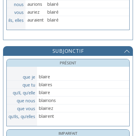
nous
aurions
blairé
vous
auriez
blairé
ils, elles
auraient
blairé
SUBJONCTIF
PRÉSENT
que je
blaire
que tu
blaires
qu’il, qu’elle
blaire
que nous
blairions
que vous
blairiez
qu’ils, qu’elles
blairent
IMPARFAIT