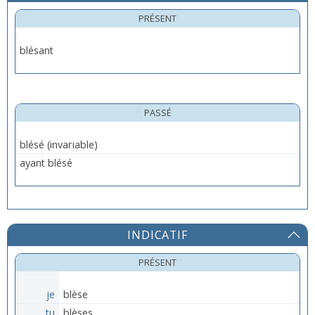
PRÉSENT
blésant
PASSÉ
ayant blésé
INDICATIF
PRÉSENT
je
blèse
tu
blèses