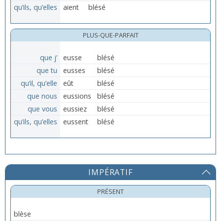
qu’ils, qu’elles
aient
blésé
PLUS-QUE-PARFAIT
que j’
eusse
blésé
que tu
eusses
blésé
qu’il, qu’elle
eût
blésé
que nous
eussions
blésé
que vous
eussiez
blésé
qu’ils, qu’elles
eussent
blésé
IMPÉRATIF
PRÉSENT
blèse