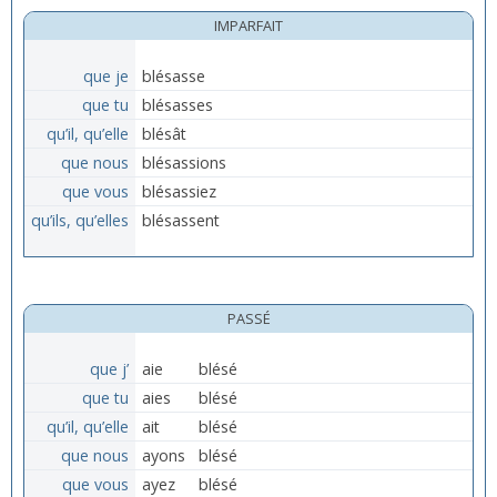
IMPARFAIT
que je
blésasse
que tu
blésasses
qu’il, qu’elle
blésât
que nous
blésassions
que vous
blésassiez
qu’ils, qu’elles
blésassent
PASSÉ
que j’
aie
blésé
que tu
aies
blésé
qu’il, qu’elle
ait
blésé
que nous
ayons
blésé
que vous
ayez
blésé