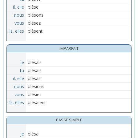
il, elle
blèse
nous
blésons
vous
blésez
ils, elles
blèsent
IMPARFAIT
je
blésais
tu
blésais
il, elle
blésait
nous
blésions
vous
blésiez
ils, elles
blésaient
PASSÉ SIMPLE
je
blésai