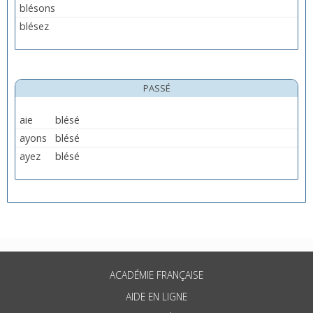
blésons
blésez
PASSÉ
aie
blésé
ayons
blésé
ayez
blésé
ACADÉMIE FRANÇAISE
AIDE EN LIGNE