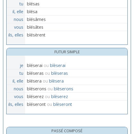
tu
blésas
il, elle
blésa
nous
blésâmes
vous
blésâtes
ils, elles
blésèrent
FUTUR SIMPLE
je
bléserai
ou
blèserai
tu
bléseras
ou
blèseras
il, elle
blésera
ou
blèsera
nous
bléserons
ou
blèserons
vous
bléserez
ou
blèserez
ils, elles
bléseront
ou
blèseront
PASSÉ COMPOSÉ