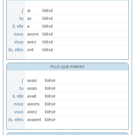
j’
ai
blésé
tu
as
blésé
il, elle
a
blésé
nous
avons
blésé
vous
avez
blésé
ils, elles
ont
blésé
PLUS-QUE-PARFAIT
j’
avais
blésé
tu
avais
blésé
il, elle
avait
blésé
nous
avions
blésé
vous
aviez
blésé
ils, elles
avaient
blésé