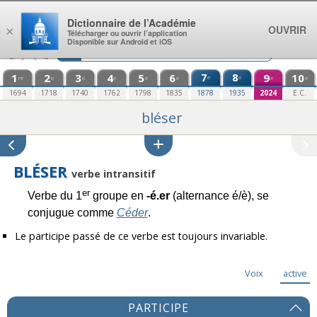
Aller au contenu
Dictionnaire de l’Académie
OUVRIR
×
Télécharger ou ouvrir l’application
Disponible sur Android et iOS
1
2
3
4
5
6
7
8
9
10
e
e
re
e
e
e
e
e
e
e
1694
1718
1740
1762
1798
1835
1878
1935
2024
E.C.
bléser
BLÉSER
verbe intransitif
er
Verbe du 1
groupe en
-é.er
(alternance é/è), se
conjugue comme
Céder
.
Le participe passé de ce verbe est toujours invariable.
Voix
active
PARTICIPE