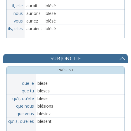
il, elle
aurait
blésé
nous
aurions
blésé
vous
auriez
blésé
ils, elles
auraient
blésé
SUBJONCTIF
PRÉSENT
que je
blèse
que tu
blèses
qu’il, qu’elle
blèse
que nous
blésions
que vous
blésiez
qu’ils, qu’elles
blèsent