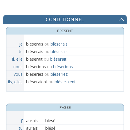
CONDITIONNEL
PRÉSENT
je
bléserais
ou
blèserais
tu
bléserais
ou
blèserais
il, elle
bléserait
ou
blèserait
nous
bléserions
ou
blèserions
vous
bléseriez
ou
blèseriez
ils, elles
bléseraient
ou
blèseraient
PASSÉ
j’
aurais
blésé
tu
aurais
blésé