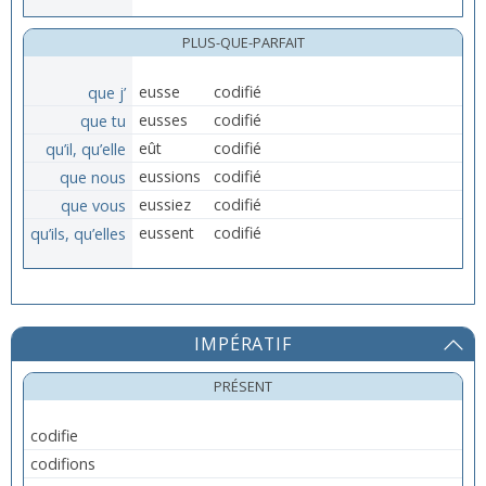
PLUS-QUE-PARFAIT
que j’
eusse
codifié
que tu
eusses
codifié
qu’il, qu’elle
eût
codifié
que nous
eussions
codifié
que vous
eussiez
codifié
qu’ils, qu’elles
eussent
codifié
IMPÉRATIF
PRÉSENT
codifie
codifions