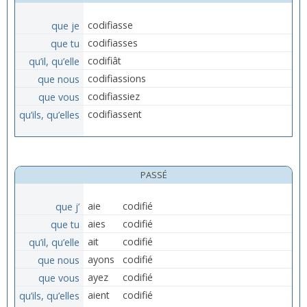
que je
codifiasse
que tu
codifiasses
qu’il, qu’elle
codifiât
que nous
codifiassions
que vous
codifiassiez
qu’ils, qu’elles
codifiassent
PASSÉ
que j’
aie
codifié
que tu
aies
codifié
qu’il, qu’elle
ait
codifié
que nous
ayons
codifié
que vous
ayez
codifié
qu’ils, qu’elles
aient
codifié