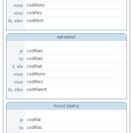
nous
codifions
vous
codifiez
ils, elles
codifient
IMPARFAIT
je
codifiais
tu
codifiais
il, elle
codifiait
nous
codifiions
vous
codifiiez
ils, elles
codifiaient
PASSÉ SIMPLE
je
codifiai
tu
codifias