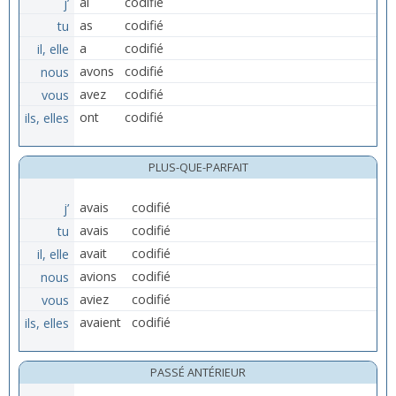
j’
ai
codifié
tu
as
codifié
il, elle
a
codifié
nous
avons
codifié
vous
avez
codifié
ils, elles
ont
codifié
PLUS-QUE-PARFAIT
j’
avais
codifié
tu
avais
codifié
il, elle
avait
codifié
nous
avions
codifié
vous
aviez
codifié
ils, elles
avaient
codifié
PASSÉ ANTÉRIEUR