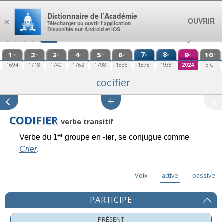
Aller au contenu
Dictionnaire de l’Académie
OUVRIR
×
Télécharger ou ouvrir l’application
Disponible sur Android et iOS
1
2
3
4
5
6
7
8
9
10
e
e
re
e
e
e
e
e
e
e
1694
1718
1740
1762
1798
1835
1878
1935
2024
E.C.
codifier
CODIFIER
verbe transitif
er
Verbe du 1
groupe en
-ier
, se conjugue comme
Crier
.
Voix
active
passive
PARTICIPE
PRÉSENT