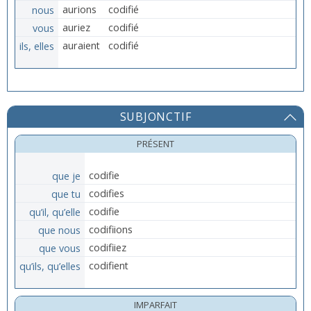
nous
aurions
codifié
vous
auriez
codifié
ils, elles
auraient
codifié
SUBJONCTIF
PRÉSENT
que je
codifie
que tu
codifies
qu’il, qu’elle
codifie
que nous
codifiions
que vous
codifiiez
qu’ils, qu’elles
codifient
IMPARFAIT