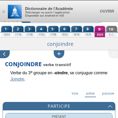
Aller au contenu
Dictionnaire de l’Académie
OUVRIR
×
Télécharger ou ouvrir l’application
Disponible sur Android et iOS
1
2
3
4
5
6
7
8
9
10
re
e
e
e
e
e
e
e
e
e
1694
1718
1740
1762
1798
1835
1878
1935
2024
E.C.
conjoindre
CONJOINDRE
verbe transitif
e
Verbe du 3
groupe en
-oindre
, se conjugue comme
Joindre
.
Voix
active
passive
PARTICIPE
PRÉSENT