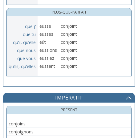
PLUS-QUE-PARFAIT
que j’
eusse
conjoint
que tu
eusses
conjoint
qu’il, qu’elle
eût
conjoint
que nous
eussions
conjoint
que vous
eussiez
conjoint
qu’ils, qu’elles
eussent
conjoint
IMPÉRATIF
PRÉSENT
conjoins
conjoignons