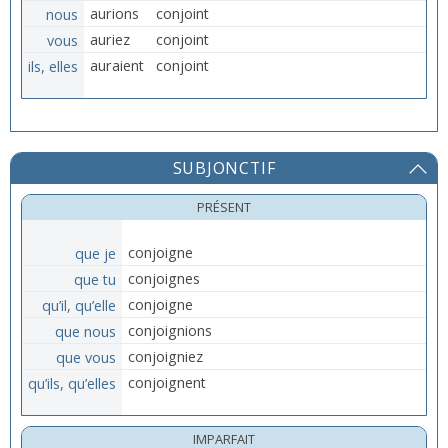
nous
aurions
conjoint
vous
auriez
conjoint
ils, elles
auraient
conjoint
SUBJONCTIF
PRÉSENT
que je
conjoigne
que tu
conjoignes
qu’il, qu’elle
conjoigne
que nous
conjoignions
que vous
conjoigniez
qu’ils, qu’elles
conjoignent
IMPARFAIT