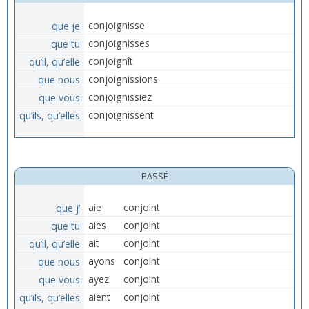
que je
conjoignisse
que tu
conjoignisses
qu’il, qu’elle
conjoignît
que nous
conjoignissions
que vous
conjoignissiez
qu’ils, qu’elles
conjoignissent
PASSÉ
que j’
aie
conjoint
que tu
aies
conjoint
qu’il, qu’elle
ait
conjoint
que nous
ayons
conjoint
que vous
ayez
conjoint
qu’ils, qu’elles
aient
conjoint