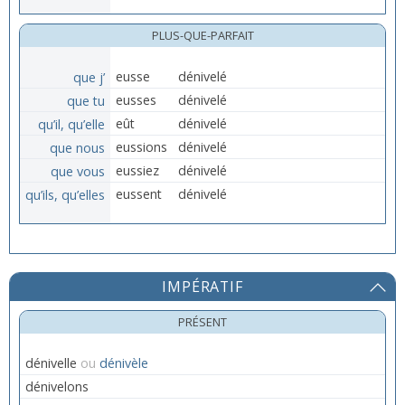
PLUS-QUE-PARFAIT
que j’
eusse
dénivelé
que tu
eusses
dénivelé
qu’il, qu’elle
eût
dénivelé
que nous
eussions
dénivelé
que vous
eussiez
dénivelé
qu’ils, qu’elles
eussent
dénivelé
IMPÉRATIF
PRÉSENT
dénivelle
ou
dénivèle
dénivelons