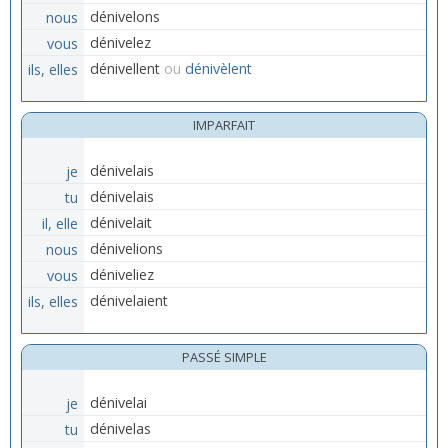
nous
dénivelons
vous
dénivelez
ils, elles
dénivellent
ou
dénivèlent
IMPARFAIT
je
dénivelais
tu
dénivelais
il, elle
dénivelait
nous
dénivelions
vous
déniveliez
ils, elles
dénivelaient
PASSÉ SIMPLE
je
dénivelai
tu
dénivelas