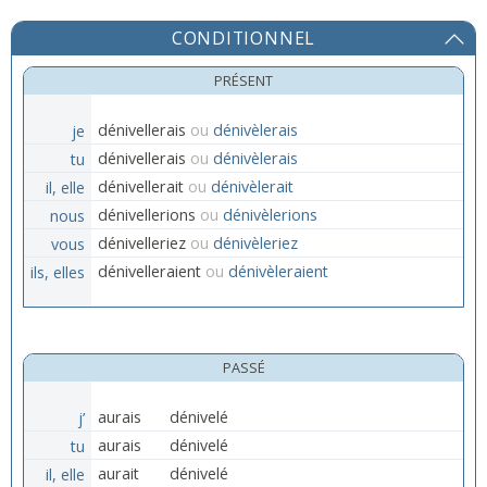
CONDITIONNEL
PRÉSENT
je
dénivellerais
ou
dénivèlerais
tu
dénivellerais
ou
dénivèlerais
il, elle
dénivellerait
ou
dénivèlerait
nous
dénivellerions
ou
dénivèlerions
vous
dénivelleriez
ou
dénivèleriez
ils, elles
dénivelleraient
ou
dénivèleraient
PASSÉ
j’
aurais
dénivelé
tu
aurais
dénivelé
il, elle
aurait
dénivelé