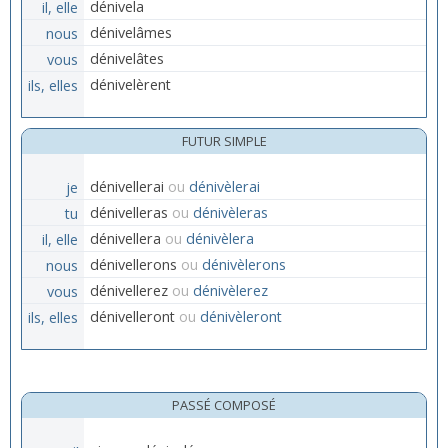
il, elle
dénivela
nous
dénivelâmes
vous
dénivelâtes
ils, elles
dénivelèrent
FUTUR SIMPLE
je
dénivellerai
ou
dénivèlerai
tu
dénivelleras
ou
dénivèleras
il, elle
dénivellera
ou
dénivèlera
nous
dénivellerons
ou
dénivèlerons
vous
dénivellerez
ou
dénivèlerez
ils, elles
dénivelleront
ou
dénivèleront
PASSÉ COMPOSÉ