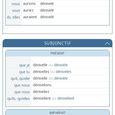
nous
aurions
dénivelé
vous
auriez
dénivelé
ils, elles
auraient
dénivelé
SUBJONCTIF
PRÉSENT
que je
dénivelle
ou
dénivèle
que tu
dénivelles
ou
dénivèles
qu’il, qu’elle
dénivelle
ou
dénivèle
que nous
dénivelions
que vous
déniveliez
qu’ils, qu’elles
dénivellent
ou
dénivèlent
IMPARFAIT