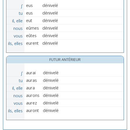
j’
eus
dénivelé
tu
eus
dénivelé
il, elle
eut
dénivelé
nous
eûmes
dénivelé
vous
eûtes
dénivelé
ils, elles
eurent
dénivelé
FUTUR ANTÉRIEUR
j’
aurai
dénivelé
tu
auras
dénivelé
il, elle
aura
dénivelé
nous
aurons
dénivelé
vous
aurez
dénivelé
ils, elles
auront
dénivelé