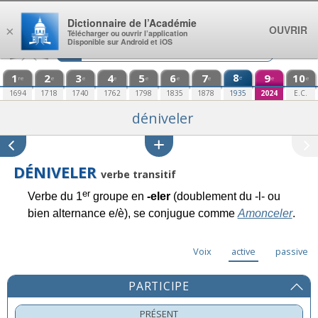
Aller au contenu
Dictionnaire de l’Académie
OUVRIR
×
Télécharger ou ouvrir l’application
Disponible sur Android et iOS
1
2
3
4
5
6
7
8
9
10
e
re
e
e
e
e
e
e
e
e
1694
1718
1740
1762
1798
1835
1878
1935
2024
E.C.
déniveler
DÉNIVELER
verbe transitif
er
Verbe du 1
groupe en
-eler
(doublement du -l- ou
bien alternance e/è), se conjugue comme
Amonceler
.
Voix
active
passive
PARTICIPE
PRÉSENT