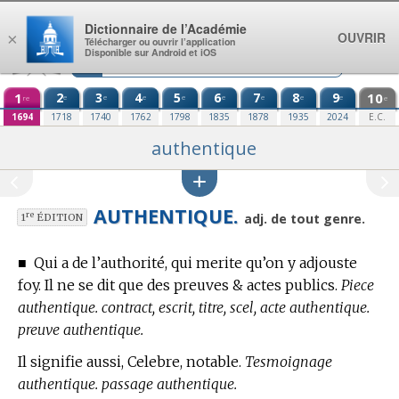
Aller au contenu
Dictionnaire de l’Académie
OUVRIR
×
Télécharger ou ouvrir l’application
Disponible sur Android et iOS
1
2
3
4
5
6
7
8
9
10
e
e
e
e
e
e
e
e
re
e
1694
1718
1740
1762
1798
1835
1878
1935
2024
E.C.
authentique
AUTHENTIQUE.
re
adj. de tout genre.
1
ÉDITION
■
Qui a de l’authorité, qui merite qu’on y adjouste
foy. Il ne se dit que des preuves & actes publics.
Piece
authentique. contract, escrit, titre, scel, acte authentique.
preuve authentique.
Il signifie aussi, Celebre, notable.
Tesmoignage
authentique. passage authentique.