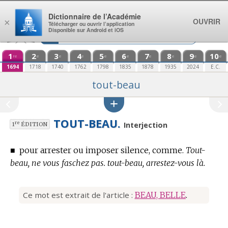
Aller au contenu
Dictionnaire de l’Académie
OUVRIR
×
Télécharger ou ouvrir l’application
Disponible sur Android et iOS
1
2
3
4
5
6
7
8
9
10
re
e
e
e
e
e
e
e
e
e
1694
1718
1740
1762
1798
1835
1878
1935
2024
E.C.
tout-beau
TOUT-BEAU.
re
Interjection
1
ÉDITION
■
pour arrester ou imposer silence, comme.
Tout-
beau, ne vous faschez pas. tout-beau, arrestez-vous là.
Ce mot est extrait de l'article :
BEAU, BELLE
.