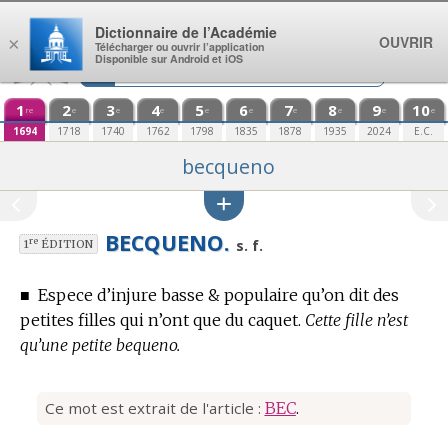
Aller au contenu
Dictionnaire de l’Académie
OUVRIR
×
Télécharger ou ouvrir l’application
Disponible sur Android et iOS
1
2
3
4
5
6
7
8
9
10
re
e
e
e
e
e
e
e
e
e
1694
1718
1740
1762
1798
1835
1878
1935
2024
E.C.
becqueno
BECQUENO.
re
s. f.
1
ÉDITION
■
Espece d’injure basse & populaire qu’on dit des
petites filles qui n’ont que du caquet.
Cette fille n’est
qu’une petite bequeno.
Ce mot est extrait de l'article :
BEC
.