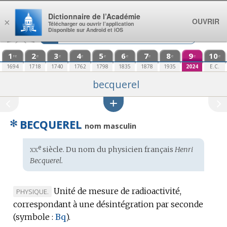
Aller au contenu
Dictionnaire de l’Académie
OUVRIR
×
Télécharger ou ouvrir l’application
Disponible sur Android et iOS
1
2
3
4
5
6
7
8
9
10
re
e
e
e
e
e
e
e
e
e
1694
1718
1740
1762
1798
1835
1878
1935
2024
E.C.
becquerel
✻
BECQUEREL
nom masculin
xx
e
Étymologie
siècle. Du nom du
physicien français
Henri
:
Becquerel.
Unité de mesure de radioactivité,
MARQUE
PHYSIQUE.
correspondant à une désintégration par seconde
DE
(
symbole :
DOMAINE
Bq
).