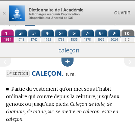
Aller au contenu
Dictionnaire de l’Académie
OUVRIR
×
Télécharger ou ouvrir l’application
Disponible sur Android et iOS
1
2
3
4
5
6
7
8
9
10
e
e
e
e
e
e
e
e
re
e
1694
1718
1740
1762
1798
1835
1878
1935
2024
E.C.
caleçon
CALEÇON.
re
s. m.
1
ÉDITION
■
Partie du vestement qu’on met sous l’habit
ordinaire qui couvre depuis la ceinture, jusqu’aux
genoux ou jusqu’aux pieds.
Caleçon de toile, de
chamois, de ratine, &c. se mettre en caleçon. estre en
caleçon.