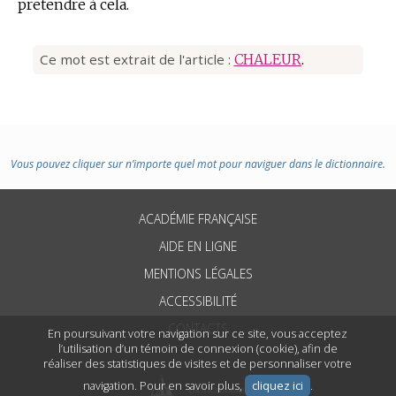
pretendre à cela.
Ce mot est extrait de l'article :
CHALEUR
.
Vous pouvez cliquer sur n’importe quel mot pour naviguer dans le dictionnaire.
ACADÉMIE FRANÇAISE
AIDE EN LIGNE
MENTIONS LÉGALES
ACCESSIBILITÉ
CONTACTS
En poursuivant votre navigation sur ce site, vous acceptez
l’utilisation d’un témoin de connexion (cookie), afin de
réaliser des statistiques de visites et de personnaliser votre
navigation. Pour en savoir plus,
cliquez ici
.