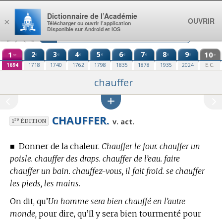
Aller au contenu
Dictionnaire de l’Académie
OUVRIR
×
Télécharger ou ouvrir l’application
Disponible sur Android et iOS
1
2
3
4
5
6
7
8
9
10
e
e
e
e
e
e
e
e
re
e
1694
1718
1740
1762
1798
1835
1878
1935
2024
E.C.
chauffer
CHAUFFER.
re
v. act.
1
ÉDITION
■
Donner de la chaleur.
Chauffer le four. chauffer un
poisle. chauffer des draps. chauffer de l’eau. faire
chauffer un bain. chauffez-vous, il fait froid. se chauffer
les pieds, les mains.
On dit, qu’
Un homme sera bien chauffé en l’autre
monde,
pour dire, qu’Il y sera bien tourmenté pour