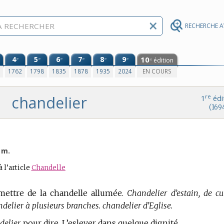
RECHERCHE 
4
5
6
7
8
9
10
e
e
e
e
e
e
édition
e
0
1762
1798
1835
1878
1935
2024
EN COURS
chandelier
re
1
édi
(169
 m.
à l’article
Chandelle
mettre de la chandelle allumée.
Chandelier d’estain, de cui
andelier à plusieurs branches. chandelier d’Eglise.
elier,
pour dire, L’eslever dans quelque dignité.