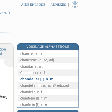
AIDE EN LIGNE
ANNEXES
AVANCÉE
chancellement, n. m.
chancellerie, n. f.
chanceux, -euse, adj.
chanci, n. m.
chancir, v. intr. ou pron.
e
VOISINAGE ALPHABÉTIQUE
chancissure, n. f.
[8
édition]
tion
chancre, n. m.
4)
chancreux, -euse, adj.
chandail, n. m.
Chandeleur, n. f.
chandelier [I], n. m.
e
chandelier [II], n. m.
[8
édition]
chandelle, n. f.
vre,
chanfrein [I], n. m.
chanfrein [II], n. m.
chanfreiner, v. tr.