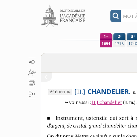
Aller au contenu
1
2
3
e
e
re
1694
1718
174
CHANDELIER.
[II.]
re
s.
1
ÉDITION
↪
voir aussi :
[I.]
Chandelier
(n. m.)
■
Instrument, ustensile qui sert à 
d’argent, de cristal. grand chandelier. ch
On dit prov.
Mettre quelqu’un sur le chand