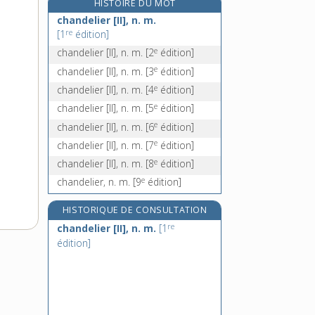
HISTOIRE DU MOT
change, n. m.
chandelier [II], n. m.
changeable, adj.
re
[1
édition]
changeant, -ante, adj.
e
chandelier [II], n. m.
[2
édition]
changement, n. m.
e
chandelier [II], n. m.
[3
édition]
e
chandelier [II], n. m.
[4
édition]
e
chandelier [II], n. m.
[5
édition]
e
chandelier [II], n. m.
[6
édition]
e
chandelier [II], n. m.
[7
édition]
e
chandelier [II], n. m.
[8
édition]
e
chandelier, n. m.
[9
édition]
HISTORIQUE DE CONSULTATION
re
chandelier [II], n. m.
[1
édition]