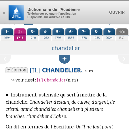
Aller au contenu
Dictionnaire de l’Académie
OUVRIR
×
Télécharger ou ouvrir l’application
Disponible sur Android et iOS
1
2
3
4
5
6
7
8
9
10
re
e
e
e
e
e
e
e
e
e
1694
1718
1740
1762
1798
1835
1878
1935
2024
E.C.
chandelier
CHANDELIER.
[II.]
e
s. m.
2
ÉDITION
↪
voir aussi :
[I.]
Chandelier
(n. m.)
■
Instrument, ustensile qu sert à mettre de la
chandelle.
Chandelier d’estain, de cuivre, d’argent, de
cristal. grand chandelier. chandelier à plusieurs
branches. chandelier d’Eglise.
On dit en
termes de l’Escriture.
Qu’il ne faut point