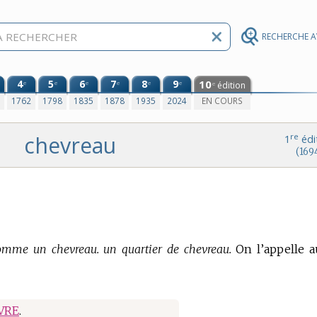
RECHERCHE 
4
5
6
7
8
9
10
e
e
e
e
e
e
édition
e
0
1762
1798
1835
1878
1935
2024
EN COURS
chevreau
re
1
édi
(169
comme un chevreau. un quartier de chevreau.
On l’appelle a
VRE
.