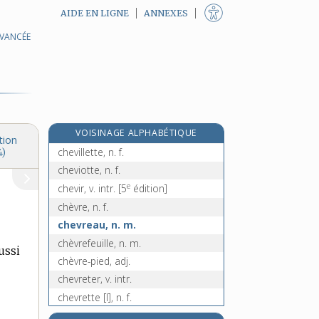
AIDE EN LIGNE
ANNEXES
AVANCÉE
cheveu, n. m.
cheveu-de-la-Vierge, n. m.
cheveu-de-Vénus, n. m.
chevillard, n. m.
cheville, n. f.
VOISINAGE ALPHABÉTIQUE
cheviller, v. tr.
tion
chevillette, n. f.
4)
cheviotte, n. f.
e
chevir, v. intr.
[5
édition]
chèvre, n. f.
chevreau, n. m.
chèvrefeuille, n. m.
ussi
chèvre-pied, adj.
chevreter, v. intr.
chevrette [I], n. f.
e
chevrette [II], n. f.
[7
édition]