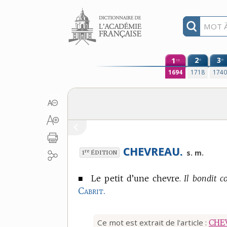
Aller au contenu
1
2
3
e
e
re
1694
1718
174
CHEVREAU.
re
s. m.
1
ÉDITION
■
Le petit d’une chevre.
Il bondit 
Cabrit.
Ce mot est extrait de l'article :
CHE