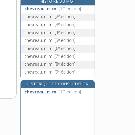
HISTOIRE DU MOT
chevretter, v. intr.
re
chevreau, n. m.
[1
édition]
chevreuil, n. m.
e
chevreau, n. m.
[2
édition]
chevrier, -ière, n.
e
chevreau, n. m.
[3
édition]
chevrillard, n. m.
e
chevreau, n. m.
[4
édition]
e
chevreau, n. m.
[5
édition]
e
chevreau, n. m.
[6
édition]
e
chevreau, n. m.
[7
édition]
e
chevreau, n. m.
[8
édition]
e
chevreau, n. m.
[9
édition]
HISTORIQUE DE CONSULTATION
re
chevreau, n. m.
[1
édition]