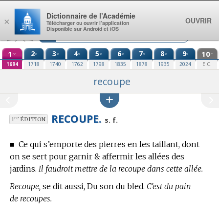
Aller au contenu
Dictionnaire de l’Académie
OUVRIR
×
Télécharger ou ouvrir l’application
Disponible sur Android et iOS
1
2
3
4
5
6
7
8
9
10
e
e
e
e
e
e
e
e
re
e
1694
1718
1740
1762
1798
1835
1878
1935
2024
E.C.
recoupe
RECOUPE.
re
s. f.
1
ÉDITION
■
Ce qui s’emporte des pierres en les taillant, dont
on se sert pour garnir & affermir les allées des
jardins.
Il faudroit mettre de la recoupe dans cette allée.
Recoupe,
se dit aussi, Du son du bled.
C’est du pain
de recoupes.