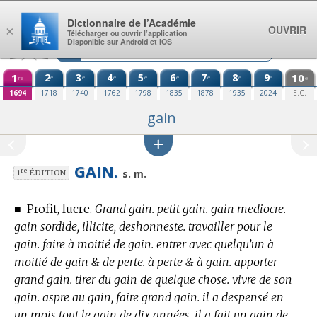
Aller au contenu
Dictionnaire de l’Académie
OUVRIR
×
Télécharger ou ouvrir l’application
Disponible sur Android et iOS
1
2
3
4
5
6
7
8
9
10
e
e
e
e
e
e
e
e
re
e
1694
1718
1740
1762
1798
1835
1878
1935
2024
E.C.
gain
GAIN.
re
s. m.
1
ÉDITION
■
Profit, lucre.
Grand gain. petit gain. gain mediocre.
gain sordide, illicite, deshonneste. travailler pour le
gain. faire à moitié de gain. entrer avec quelqu’un à
moitié de gain & de perte. à perte & à gain. apporter
grand gain. tirer du gain de quelque chose. vivre de son
gain. aspre au gain, faire grand gain. il a despensé en
un mois tout le gain de dix années. il a fait un gain de