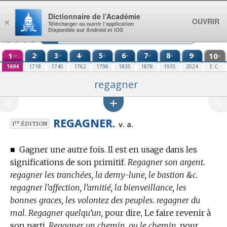
Aller au contenu
Dictionnaire de l’Académie
OUVRIR
×
Télécharger ou ouvrir l’application
Disponible sur Android et iOS
1
2
3
4
5
6
7
8
9
10
e
e
e
e
e
e
e
e
re
e
1694
1718
1740
1762
1798
1835
1878
1935
2024
E.C.
regagner
REGAGNER.
re
v. a.
1
ÉDITION
■
Gagner une autre fois. Il est en usage dans les
significations de son primitif.
Regagner son argent.
regagner les tranchées, la demy-lune, le bastion &c.
regagner l’affection, l’amitié, la bienveillance, les
bonnes graces, les volontez des peuples. regagner du
mal. Regagner quelqu’un,
pour dire, Le faire revenir à
son parti.
Regagner un chemin, ou le chemin,
pour