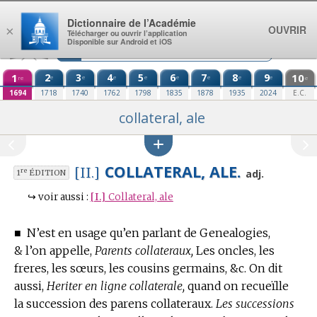
Aller au contenu
Dictionnaire de l’Académie
OUVRIR
×
Télécharger ou ouvrir l’application
Disponible sur Android et iOS
1
2
3
4
5
6
7
8
9
10
e
e
e
e
e
e
e
e
re
e
1694
1718
1740
1762
1798
1835
1878
1935
2024
E.C.
collateral, ale
COLLATERAL, ALE.
[II.]
re
adj.
1
ÉDITION
↪
voir aussi :
[I.]
Collateral, ale
■
N’est en usage qu’
en parlant de Genealogies,
& l’on appelle,
Parents collateraux,
Les oncles, les
freres, les sœurs, les cousins germains, &c. On dit
aussi,
Heriter en ligne collaterale,
quand on recueïlle
la succession des parens collateraux.
Les successions