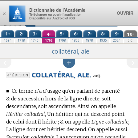
Aller au contenu
Dictionnaire de l’Académie
OUVRIR
×
Télécharger ou ouvrir l’application
Disponible sur Android et iOS
1
2
3
4
5
6
7
8
9
10
re
e
e
e
e
e
e
e
e
e
1694
1718
1740
1762
1798
1835
1878
1935
2024
E.C.
collatéral, ale
COLLATÉRAL, ALE.
e
adj.
4
ÉDITION
■
Ce terme n’a d’usage qu’en parlant de parenté
& de succession hors de la ligne directe, soit
descendante, soit ascendante.
Ainsi on appelle
Héritier collatéral,
Un héritier qui ne descend point
de celui dont il hérite ; & on appelle
Ligne collatérale,
La ligne dont cet héritier descend. On appelle aussi
Succession collatérale,
La succession qu’on recueille